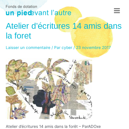
Aller
au
Main
contenu
Atelier d’écritures 14 amis dans
Menu
la foret
Laisser un commentaire
/ Par
cyber
/
23 novembre 2017
Atelier d’écritures 14 amis dans la forêt – ParADOxe