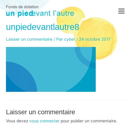
Aller
au
Main
contenu
unpiedevantlautre8
Menu
Laisser un commentaire
/ Par
cyber
/
24 octobre 2017
Laisser un commentaire
Vous devez
vous connecter
pour publier un commentaire.