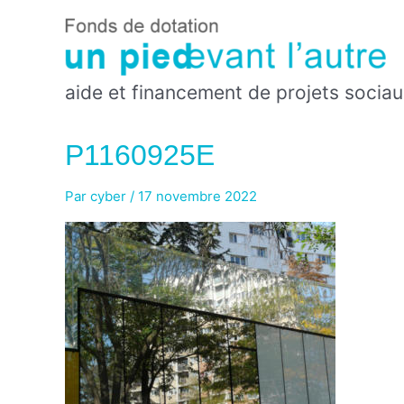
Aller
au
contenu
aide et financement de projets sociau
P1160925E
Par
cyber
/
17 novembre 2022