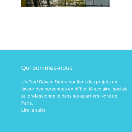
Qui sommes-nous
Un Pied Devant l’Autre
soutient des projets en
faveur des personnes en difficulté scolaire, sociale
ou professionnelle dans les quartiers Nord de
Paris.
Lire la suite