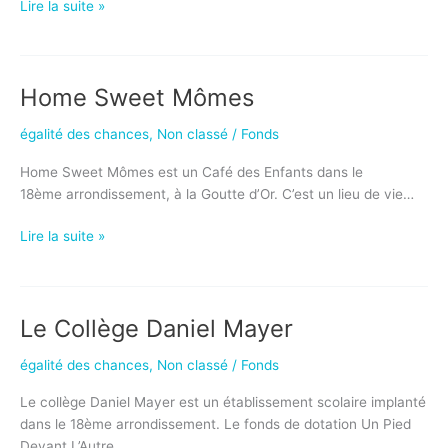
Le
Lire la suite »
Sens
de
L’École
Home Sweet Mômes
égalité des chances
,
Non classé
/
Fonds
Home Sweet Mômes est un Café des Enfants dans le
18ème arrondissement, à la Goutte d’Or. C’est un lieu de vie…
Home
Lire la suite »
Sweet
Mômes
Le Collège Daniel Mayer
égalité des chances
,
Non classé
/
Fonds
Le collège Daniel Mayer est un établissement scolaire implanté
dans le 18ème arrondissement. Le fonds de dotation Un Pied
Devant L’Autre…