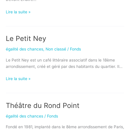
Le
Lire la suite »
Collège
Daniel
Mayer
Le Petit Ney
égalité des chances
,
Non classé
/
Fonds
Le Petit Ney est un café littéraire associatif dans le 18ème
arrondissement, créé et géré par des habitants du quartier. Il…
Le
Lire la suite »
Petit
Ney
Théâtre du Rond Point
égalité des chances
/
Fonds
Fondé en 1981, implanté dans le 8ème arrondissement de Paris,