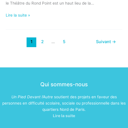
le Théâtre du Rond Point est un haut lieu de la…
Théâtre
Lire la suite »
du
Rond
Point
1
2
…
5
Suivant
→
Qui sommes-nous
Un Pied Devant l’Autre
soutient des projets en faveur des
personnes en difficulté scolaire, sociale ou professionnelle dans les
quartiers Nord de Paris.
Lire la suite